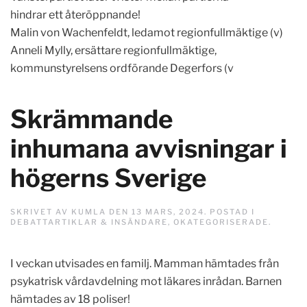
hindrar ett återöppnande!
Malin von Wachenfeldt, ledamot regionfullmäktige (v)
Anneli Mylly, ersättare regionfullmäktige,
kommunstyrelsens ordförande Degerfors (v
Skrämmande
inhumana avvisningar i
högerns Sverige
SKRIVET AV
KUMLA
DEN
13 MARS, 2024
. POSTAD I
DEBATTARTIKLAR & INSÄNDARE
,
OKATEGORISERADE
.
I veckan utvisades en familj. Mamman hämtades från
psykatrisk vårdavdelning mot läkares inrådan. Barnen
hämtades av 18 poliser!