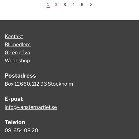
1
2
3
4
5
Kontakt
Bli medlem
Ge en gåva
Webbshop
Postadress
Box 12660, 112 93 Stockholm
E-post
info@vansterpartiet.se
Telefon
08-654 08 20