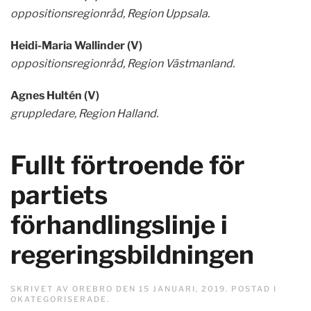
oppositionsregionråd, Region Uppsala.
Heidi-Maria Wallinder (V)
oppositionsregionråd, Region Västmanland.
Agnes Hultén (V)
gruppledare, Region Halland.
Fullt förtroende för
partiets
förhandlingslinje i
regeringsbildningen
SKRIVET AV
OREBRO
DEN
15 JANUARI, 2019
. POSTAD I
OKATEGORISERADE
.