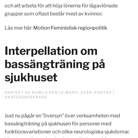
och att arbeta för att höja lönerna för lågavlönade
grupper som oftast består mest av kvinnor.
Läs mer här:
Motion Feministisk regionpolitik
Interpellation om
bassängträning på
sjukhuset
SKRIVET AV
KUMLA
DEN
12 MARS, 2024
. POSTAD I
OKATEGORISERADE
.
Just nu pågår en ”översyn” över verksamheten med
bassängträning på sjukhusen för personer med
funktionsvariationer och olika neurologiska sjukdomar.