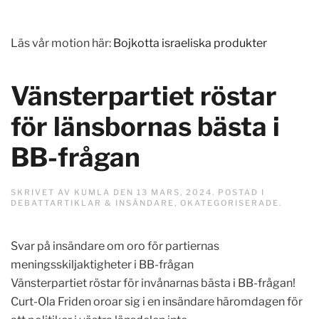
Läs vår motion här:
Bojkotta israeliska produkter
Vänsterpartiet röstar
för länsbornas bästa i
BB-frågan
SKRIVET AV
KUMLA
DEN
13 MARS, 2024
. POSTAD I
DEBATTARTIKLAR & INSÄNDARE
,
OKATEGORISERADE
.
Svar på insändare om oro för partiernas
meningsskiljaktigheter i BB-frågan
Vänsterpartiet röstar för invånarnas bästa i BB-frågan!
Curt-Ola Friden oroar sig i en insändare häromdagen för