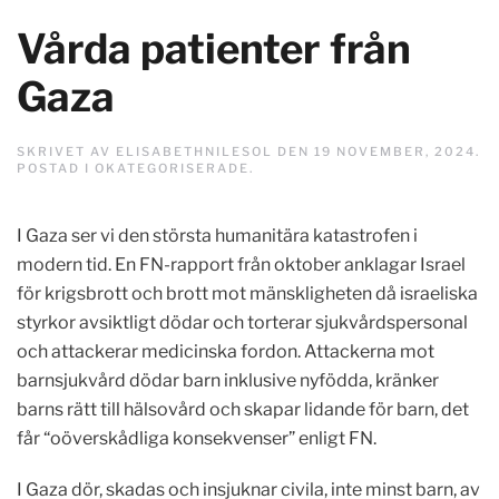
Vårda patienter från
Gaza
SKRIVET AV
ELISABETHNILESOL
DEN
19 NOVEMBER, 2024
.
POSTAD I
OKATEGORISERADE
.
I Gaza ser vi den största humanitära katastrofen i
modern tid. En FN-rapport från oktober anklagar Israel
för krigsbrott och brott mot mänskligheten då israeliska
styrkor avsiktligt dödar och torterar sjukvårdspersonal
och attackerar medicinska fordon. Attackerna mot
barnsjukvård dödar barn inklusive nyfödda, kränker
barns rätt till hälsovård och skapar lidande för barn, det
får “oöverskådliga konsekvenser” enligt FN.
I Gaza dör, skadas och insjuknar civila, inte minst barn, av