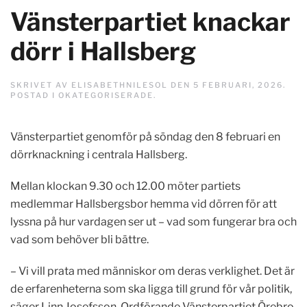
Vänsterpartiet knackar
dörr i Hallsberg
SKRIVET AV
ELISABETHNILESOL
DEN
5 FEBRUARI, 2026
.
POSTAD I
OKATEGORISERADE
.
Vänsterpartiet genomför på söndag den 8 februari en
dörrknackning i centrala Hallsberg.
Mellan klockan 9.30 och 12.00 möter partiets
medlemmar Hallsbergsbor hemma vid dörren för att
lyssna på hur vardagen ser ut – vad som fungerar bra och
vad som behöver bli bättre.
– Vi vill prata med människor om deras verklighet. Det är
de erfarenheterna som ska ligga till grund för vår politik,
säger Linn Josefsson, Ordförande Vänsterpartiet Örebro