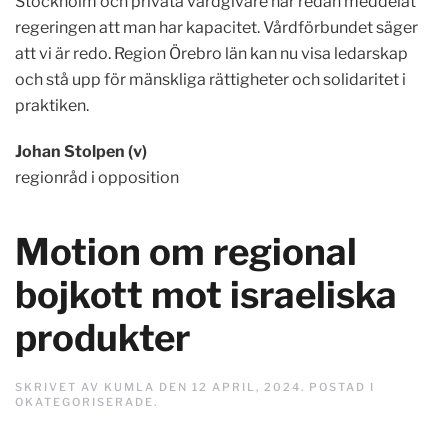
Stockholm och privata vårdgivare har redan meddelat
regeringen att man har kapacitet. Vårdförbundet säger
att vi är redo. Region Örebro län kan nu visa ledarskap
och stå upp för mänskliga rättigheter och solidaritet i
praktiken.
Johan Stolpen (v)
regionråd i opposition
Motion om regional
bojkott mot israeliska
produkter
SKRIVET AV
KUMLA
DEN
12 APRIL, 2024
. POSTAD I
OKATEGORISERADE
.