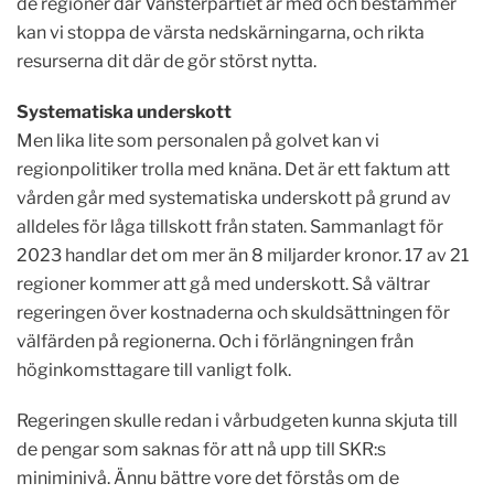
de regioner där Vänsterpartiet är med och bestämmer
kan vi stoppa de värsta nedskärningarna, och rikta
resurserna dit där de gör störst nytta.
Systematiska underskott
Men
lika lite som personalen på golvet kan vi
regionpolitiker trolla med knäna. Det är ett faktum att
vården går med systematiska underskott på grund av
alldeles för låga tillskott från staten. Sammanlagt för
2023 handlar det om mer än 8 miljarder kronor. 17 av 21
regioner kommer att gå med underskott. Så vältrar
regeringen över kostnaderna och skuldsättningen för
välfärden på regionerna. Och i förlängningen från
höginkomsttagare till vanligt folk.
Regeringen skulle redan i vårbudgeten kunna skjuta till
de pengar som saknas för att nå upp till SKR:s
miniminivå. Ännu bättre vore det förstås om de