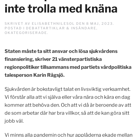
inte trolla med knäna
SKRIVET AV
ELISABETHNILESOL
DEN
8 MAJ, 2023
.
POSTAD I
DEBATTARTIKLAR & INSÄNDARE
,
OKATEGORISERADE
.
Staten måste ta sitt ansvar och lösa sjukvårdens
finansiering, skriver 21 vänsterpartistiska
regionpolitiker tillsammans med partiets vårdpolitiska
talesperson Karin Rågsjö.
Sjukvården är bokstavligt talat en livsviktig verksamhet.
Vi förstår alla att vi själva eller våra nära och kära en dag
kommer att behöva den. Och att vi då är beroende av att
de som arbetar där har bra villkor, så att de kan göra sitt
jobb väl.
Vi minns alla pandemin och hur applåderna ekade mellan