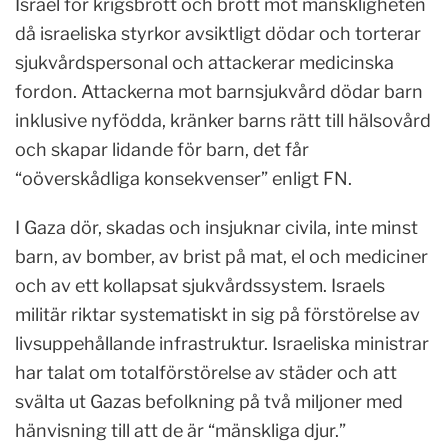
Israel för krigsbrott och brott mot mänskligheten
då israeliska styrkor avsiktligt dödar och torterar
sjukvårdspersonal och attackerar medicinska
fordon. Attackerna mot barnsjukvård dödar barn
inklusive nyfödda, kränker barns rätt till hälsovård
och skapar lidande för barn, det får
“oöverskådliga konsekvenser” enligt FN.
I Gaza dör, skadas och insjuknar civila, inte minst
barn, av bomber, av brist på mat, el och mediciner
och av ett kollapsat sjukvårdssystem. Israels
militär riktar systematiskt in sig på förstörelse av
livsuppehållande infrastruktur. Israeliska ministrar
har talat om totalförstörelse av städer och att
svälta ut Gazas befolkning på två miljoner med
hänvisning till att de är “mänskliga djur.”