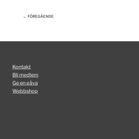
← FÖREGÅENDE
Kontakt
Bli medlem
Ge en gåva
Webbshop