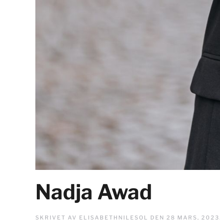
Nadja Awad
SKRIVET AV
ELISABETHNILESOL
DEN
28 MARS, 2023