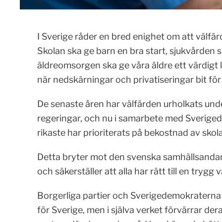
I Sverige råder en bred enighet om att välfärd
Skolan ska ge barn en bra start, sjukvården ska
äldreomsorgen ska ge våra äldre ett värdigt l
när nedskärningar och privatiseringar bit f
De senaste åren har välfärden urholkats und
regeringar, och nu i samarbete med Sverige
rikaste har prioriterats på bekostnad av sko
Detta bryter mot den svenska samhällsanda
och säkerställer att alla har rätt till en trygg v
Borgerliga partier och Sverigedemokraterna f
för Sverige, men i själva verket förvärrar de