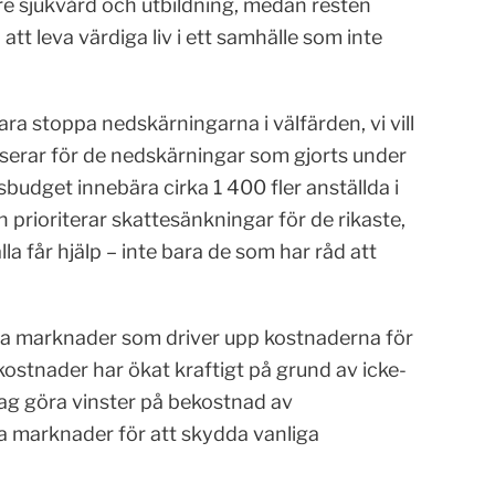
re sjukvård och utbildning, medan resten
att leva värdiga liv i ett samhälle som inte
bara stoppa nedskärningarna i välfärden, vi vill
erar för de nedskärningar som gjorts under
atsbudget innebära cirka 1 400 fler anställda i
 prioriterar skattesänkningar för de rikaste,
la får hjälp – inte bara de som har råd att
iga marknader som driver upp kostnaderna för
kostnader har ökat kraftigt på grund av icke-
ag göra vinster på bekostnad av
sa marknader för att skydda vanliga