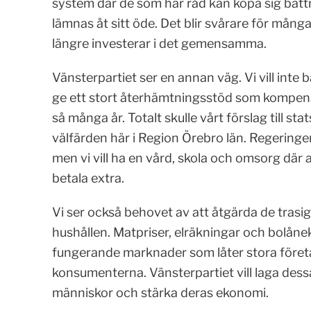
system där de som har råd kan köpa sig bätt
lämnas åt sitt öde. Det blir svårare för många 
längre investerar i det gemensamma.
Vänsterpartiet ser en annan väg. Vi vill inte 
ge ett stort återhämtningsstöd som kompens
så många år. Totalt skulle vårt förslag till st
välfärden här i Region Örebro län. Regeringen
men vi vill ha en vård, skola och omsorg där al
betala extra.
Vi ser också behovet av att åtgärda de tras
hushållen. Matpriser, elräkningar och bolåne
fungerande marknader som låter stora föret
konsumenterna. Vänsterpartiet vill laga des
människor och stärka deras ekonomi.