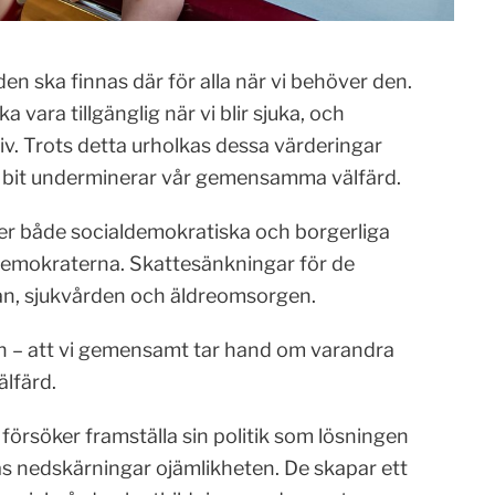
en ska finnas där för alla när vi behöver den.
 vara tillgänglig när vi blir sjuka, och
iv. Trots detta urholkas dessa värderingar
ör bit underminerar vår gemensamma välfärd.
er både socialdemokratiska och borgerliga
demokraterna. Skattesänkningar för de
lan, sjukvården och äldreomsorgen.
n – att vi gemensamt tar hand om varandra
älfärd.
örsöker framställa sin politik som lösningen
ras nedskärningar ojämlikheten. De skapar ett