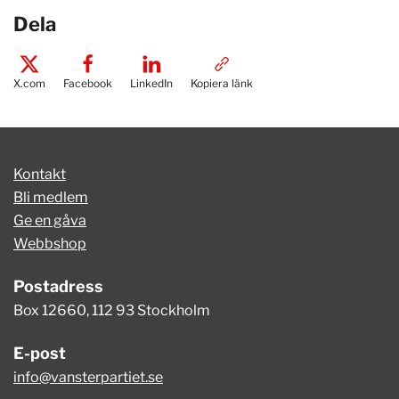
Dela
X.com
Facebook
LinkedIn
Kopiera länk
Kontakt
Bli medlem
Ge en gåva
Webbshop
Postadress
Box 12660, 112 93 Stockholm
E-post
info@vansterpartiet.se