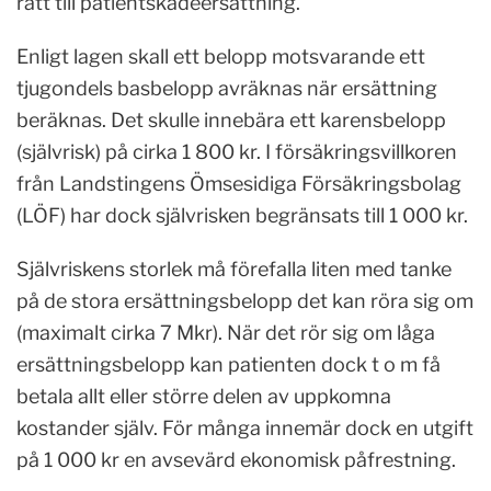
rätt till patientskadeersättning.
Enligt lagen skall ett belopp motsvarande ett
tjugondels basbelopp avräknas när ersättning
beräknas. Det skulle innebära ett karensbelopp
(självrisk) på cirka 1 800 kr. I försäkringsvillkoren
från Landstingens Ömsesidiga Försäkringsbolag
(LÖF) har dock självrisken begränsats till 1 000 kr.
Självriskens storlek må förefalla liten med tanke
på de stora ersättningsbelopp det kan röra sig om
(maximalt cirka 7 Mkr). När det rör sig om låga
ersättningsbelopp kan patienten dock t o m få
betala allt eller större delen av uppkomna
kostander själv. För många innemär dock en utgift
på 1 000 kr en avsevärd ekonomisk påfrestning.