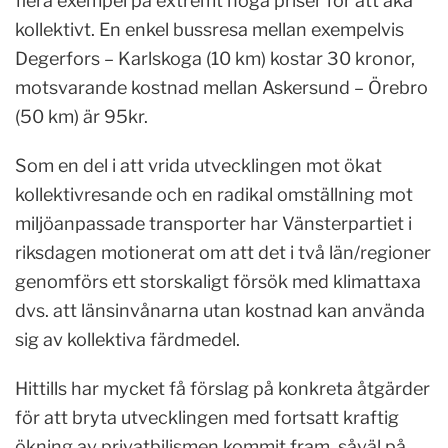
flera exempel på extremt höga priser för att åka
kollektivt. En enkel bussresa mellan exempelvis
Degerfors – Karlskoga (10 km) kostar 30 kronor,
motsvarande kostnad mellan Askersund – Örebro
(50 km) är 95kr.
Som en del i att vrida utvecklingen mot ökat
kollektivresande och en radikal omställning mot
miljöanpassade transporter har Vänsterpartiet i
riksdagen motionerat om att det i två län/regioner
genomförs ett storskaligt försök med klimattaxa
dvs. att länsinvånarna utan kostnad kan använda
sig av kollektiva färdmedel.
Hittills har mycket få förslag på konkreta åtgärder
för att bryta utvecklingen med fortsatt kraftig
ökning av privatbilismen kommit fram, såväl på