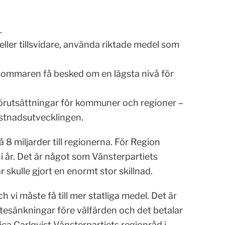
.
 eller tillsvidare, använda riktade medel som
ommaren få besked om en lägsta nivå för
förutsättningar för kommuner och regioner –
ostnadsutvecklingen.
å 8 miljarder till regionerna. För Region
i år. Det är något som Vänsterpartiets
skulle gjort en enormt stor skillnad.
 vi måste få till mer statliga medel. Det är
ttesänkningar före välfärden och det betalar
ica Carlqvist Vänsterpartiets regionråd i