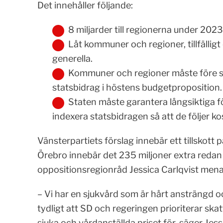
Det innehåller följande:
8 miljarder till regionerna under 2023
Låt kommuner och regioner, tillfälligt
generella.
Kommuner och regioner måste före s
statsbidrag i höstens budgetproposition.
Staten måste garantera långsiktiga 
indexera statsbidragen så att de följer k
Vänsterpartiets förslag innebär ett tillskott p
Örebro innebär det 235 miljoner extra redan 
oppositionsregionråd Jessica Carlqvist menar 
– Vi har en sjukvård som är hårt ansträngd och
tydligt att SD och regeringen prioriterar ska
sjuka och vårdanställda priset för, säger Jess